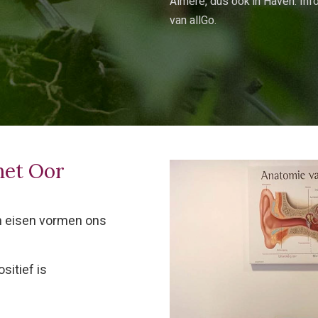
Almere, dus ook in Haven. Info
van
allGo
.
het Oor
n eisen vormen ons
sitief is