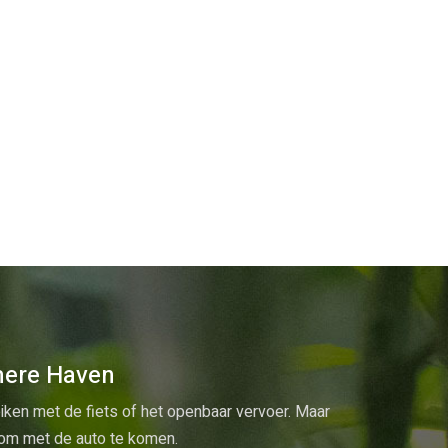
mere Haven
iken met de fiets of het openbaar vervoer. Maar
k om met de auto te komen.