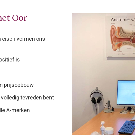
het Oor
n eisen vormen ons
sitief is
en prijsopbouw
 volledig tevreden bent
lle A-merken