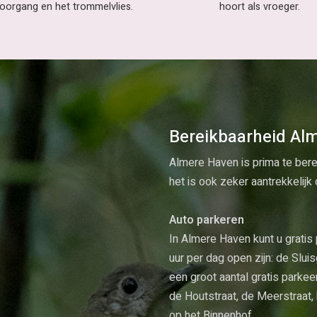
oorgang en het trommelvlies.
hoort als vroeger.
Bereikbaarheid Al
Almere Haven is prima te bere
het is ook zeker aantrekkelij
Auto parkeren
In Almere Haven kunt u gratis
uur per dag open zijn: de Slui
een groot aantal gratis parke
de Houtstraat, de Meerstraat, 
op het Binnenhof.