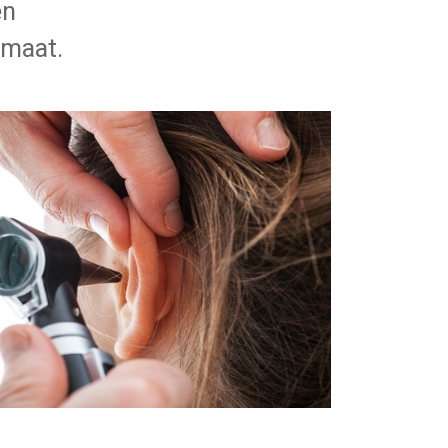
en
 maat.